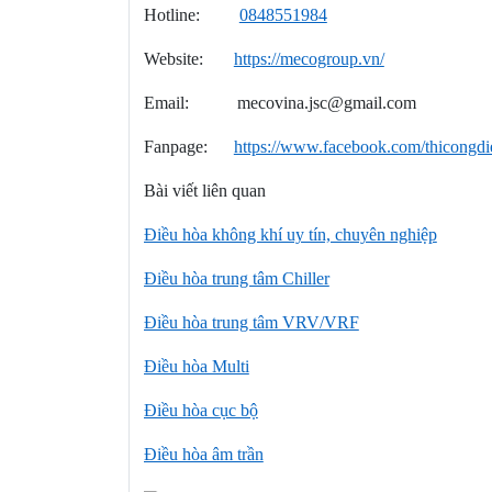
Hotline:
0848551984
Website:
https://mecogroup.vn/
Email: mecovina.jsc@gmail.com
Fanpage:
https://www.facebook.com/thicongd
Bài viết liên quan
Điều hòa không khí uy tín, chuyên nghiệp
Điều hòa trung tâm Chiller
Điều hòa trung tâm VRV/VRF
Điều hòa Multi
Điều hòa cục bộ
Điều hòa âm trần