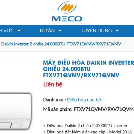
NH VỰC
DỰ ÁN
TUYỂN DỤNG
a Daikin Inverter 2 chiều 24.000BTU FTXV71QVMV/RXV71QVMV
MÁY ĐIỀU HÒA DAIKIN INVERTER
CHIỀU 24.000BTU
FTXV71QVMV/RXV71QVMV
Liên hệ
Danh mục:
Điều hòa cục bộ
Mã sản phẩm: FTXV71QVMV/RXV71QV
+ Điều hòa Daikin 2 chiều 24000BTU inverter
+ Điều hòa tiết kiệm điện cao cấp - Model 2016