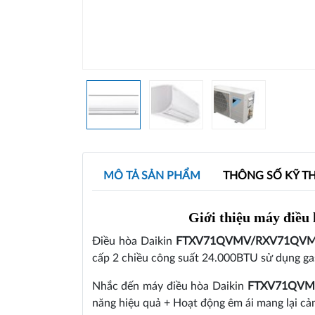
MÔ TẢ SẢN PHẨM
THÔNG SỐ KỸ T
Giới thiệu máy điều
Điều hòa Daikin
FTXV71QVMV/RXV71QV
cấp 2 chiều công suất 24.000BTU sử dụng g
Nhắc đến máy điều hòa Daikin
FTXV71QV
năng hiệu quả + Hoạt động êm ái mang lại cả