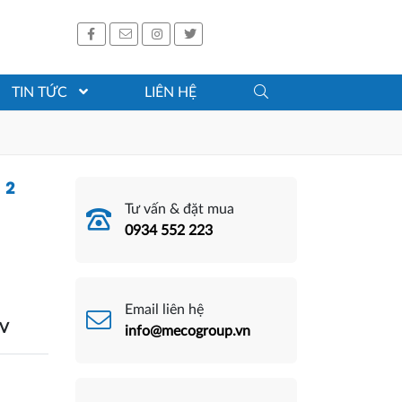
TIN TỨC
LIÊN HỆ
 2
Tư vấn & đặt mua
0934 552 223
Email liên hệ
MV
info@mecogroup.vn