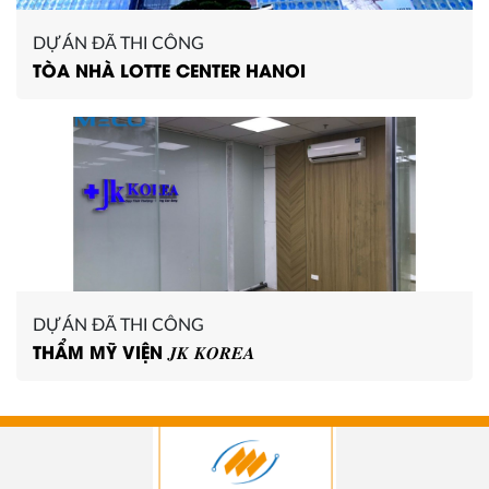
DỰ ÁN ĐÃ THI CÔNG
TÒA NHÀ LOTTE CENTER HANOI
DỰ ÁN ĐÃ THI CÔNG
THẨM MỸ VIỆN 𝑱𝑲 𝑲𝑶𝑹𝑬𝑨