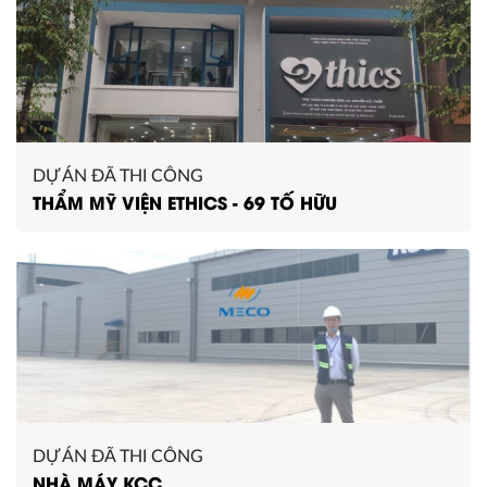
DỰ ÁN ĐÃ THI CÔNG
THẨM MỸ VIỆN ETHICS - 69 TỐ HỮU
DỰ ÁN ĐÃ THI CÔNG
NHÀ MÁY KCC