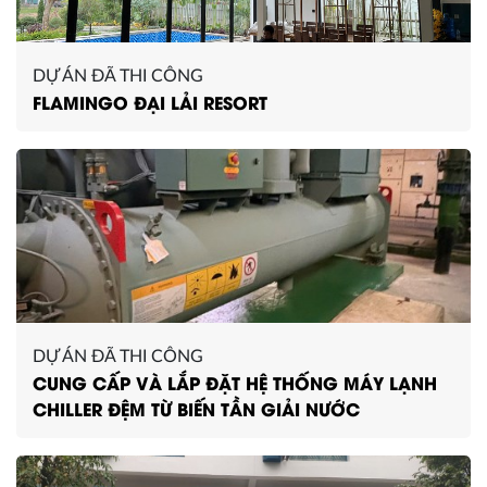
DỰ ÁN ĐÃ THI CÔNG
FLAMINGO ĐẠI LẢI RESORT
DỰ ÁN ĐÃ THI CÔNG
CUNG CẤP VÀ LẮP ĐẶT HỆ THỐNG MÁY LẠNH
CHILLER ĐỆM TỪ BIẾN TẦN GIẢI NƯỚC