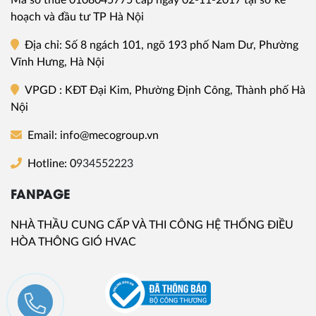
Mã số thuế
0108045775
cấp ngày 02-11-2017 tại sở kế
hoạch và đầu tư TP Hà Nội
Địa chỉ
: Số 8 ngách 101, ngõ 193 phố Nam Dư, Phường
Vĩnh Hưng, Hà Nội
VPGD
: KĐT Đại Kim, Phường Định Công, Thành phố Hà
Nội
Email: info@mecogroup.vn
Hotline: 0
934552223
FANPAGE
NHÀ THẦU CUNG CẤP VÀ THI CÔNG HỆ THỐNG ĐIỀU
HÒA THÔNG GIÓ HVAC