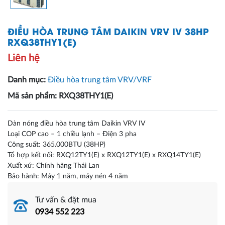
ĐIỀU HÒA TRUNG TÂM DAIKIN VRV IV 38HP
RXQ38THY1(E)
Liên hệ
Danh mục:
Điều hòa trung tâm VRV/VRF
Mã sản phẩm: RXQ38THY1(E)
Dàn nóng điều hòa trung tâm Daikin VRV IV
Loại COP cao – 1 chiều lạnh – Điện 3 pha
Công suất: 365.000BTU (38HP)
Tổ hợp kết nối: RXQ12TY1(E) x RXQ12TY1(E) x RXQ14TY1(E)
Xuất xứ: Chính hãng Thái Lan
Bảo hành: Máy 1 năm, máy nén 4 năm
Tư vấn & đặt mua
0934 552 223