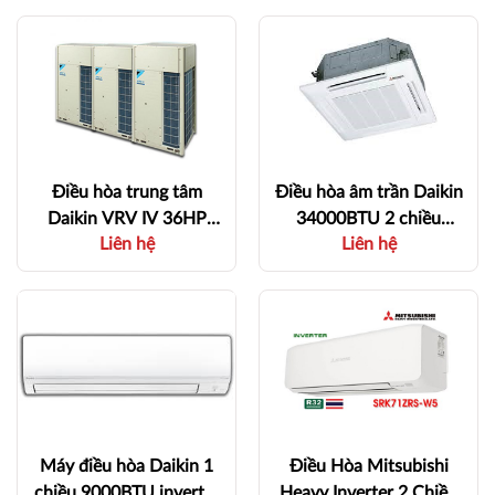
Điều hòa trung tâm
Điều hòa âm trần Daikin
Daikin VRV IV 36HP
34000BTU 2 chiều
Liên hệ
Liên hệ
RXQ36THY1(E) - 6 Hp -
inverter
60 Hp - 1 Chiều
FCTF100AVM/RZA100
DV1 - 1,2 - 13 kW - 2
Chiều
Máy điều hòa Daikin 1
Điều Hòa Mitsubishi
chiều 9000BTU inverter
Heavy Inverter 2 Chiều