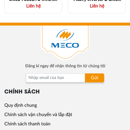
Liên hệ
Liên hệ
FTHF25XVMV /
24.000 BTU
RHF25XVMV - 1 HP ~
(SRK/SRC71ZRS-W5) -
9000Btu - 1 Chiều
2.5 HP ~ 24 000Btu - 2
Chiều
Đăng kí ngay để nhận thông tin từ chúng tôi
Gửi
CHÍNH SÁCH
Quy định chung
Chính sách vận chuyển và lắp đặt
Chính sách thanh toán