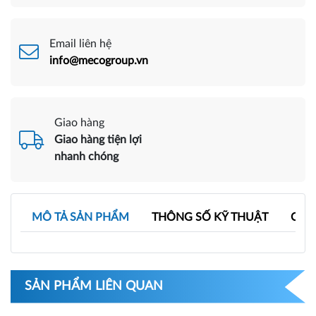
Email liên hệ
info@mecogroup.vn
Giao hàng
Giao hàng tiện lợi
nhanh chóng
MÔ TẢ SẢN PHẨM
THÔNG SỐ KỸ THUẬT
CAT
SẢN PHẨM LIÊN QUAN