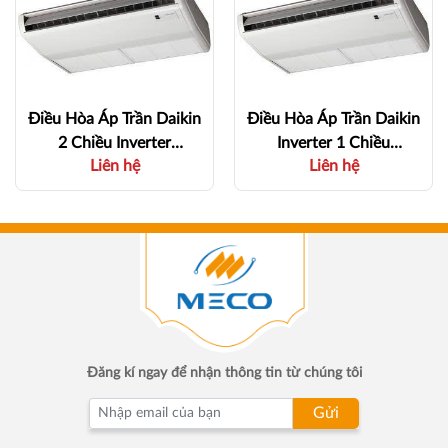
Điều Hòa Áp Trần Daikin
Điều Hòa Áp Trần Daikin
2 Chiều Inverter
Inverter 1 Chiều
Liên hệ
Liên hệ
18000Btu
13.000BTU
FHA50CVMV/RZA50D
FHFC40DV1/RZFC40D
V2V - 2 HP ~ 18 000Btu
VM - 1,2 - 13 kW - 1
- 2 Chiều
Chiều
Đăng kí ngay để nhận thông tin từ chúng tôi
Gửi