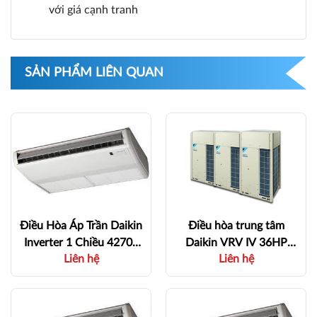
với giá cạnh tranh
SẢN PHẨM LIÊN QUAN
Điều Hòa Áp Trần Daikin
Điều hòa trung tâm
Inverter 1 Chiều 42700
Daikin VRV IV 36HP
Liên hệ
Liên hệ
BTU
RXQ36THY1(E) - 6 Hp -
FHFC125DV1/RZFC12
60 Hp - 1 Chiều
5DY1 - 1,2 - 13 kW - 1
Chiều