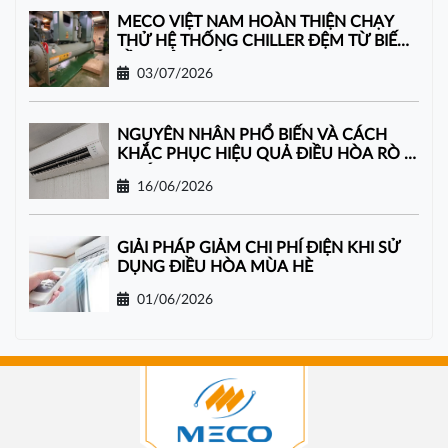
MECO VIỆT NAM HOÀN THIỆN CHẠY
THỬ HỆ THỐNG CHILLER ĐỆM TỪ BIẾN
TẦN GIẢI NƯỚC
03/07/2026
NGUYÊN NHÂN PHỔ BIẾN VÀ CÁCH
KHẮC PHỤC HIỆU QUẢ ĐIỀU HÒA RÒ RỈ
NƯỚC
16/06/2026
GIẢI PHÁP GIẢM CHI PHÍ ĐIỆN KHI SỬ
DỤNG ĐIỀU HÒA MÙA HÈ
01/06/2026