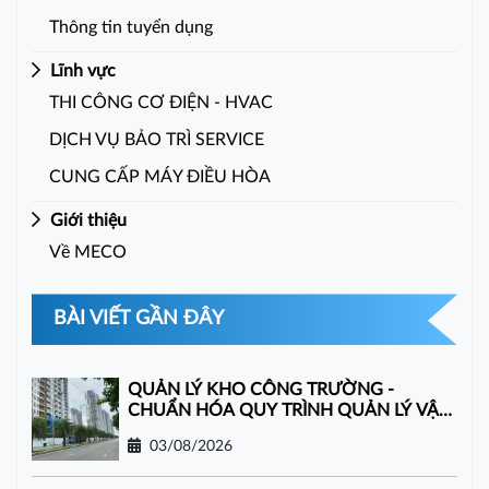
Thông tin tuyển dụng
Lĩnh vực
THI CÔNG CƠ ĐIỆN - HVAC
DỊCH VỤ BẢO TRÌ SERVICE
CUNG CẤP MÁY ĐIỀU HÒA
Giới thiệu
Về MECO
BÀI VIẾT GẦN ĐÂY
QUẢN LÝ KHO CÔNG TRƯỜNG -
CHUẨN HÓA QUY TRÌNH QUẢN LÝ VẬT
TƯ
03/08/2026